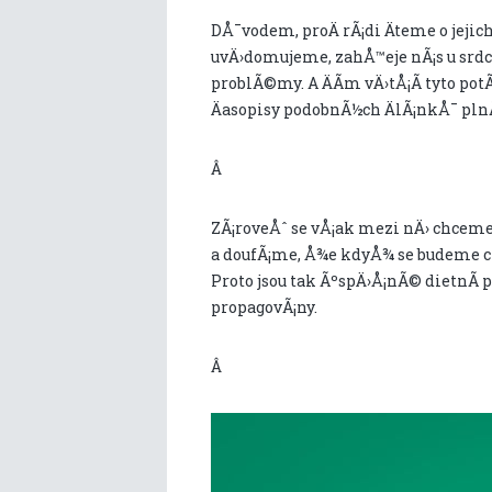
DÅ¯vodem, proÄ rÃ¡di Äteme o jejich n
uvÄ›domujeme, zahÅ™eje nÃ¡s u srdce
problÃ©my. A ÄÃ­m vÄ›tÅ¡Ã­ tyto potÃ­
Äasopisy podobnÃ½ch ÄlÃ¡nkÅ¯ pln
Â
ZÃ¡roveÅˆ se vÅ¡ak mezi nÄ› chceme d
a doufÃ¡me, Å¾e kdyÅ¾ se budeme cho
Proto jsou tak ÃºspÄ›Å¡nÃ© dietnÃ­ 
propagovÃ¡ny.
Â