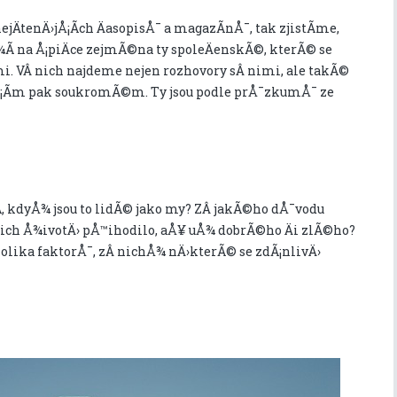
ejÄtenÄ›jÅ¡Ã­ch ÄasopisÅ¯ a magazÃ­nÅ¯, tak zjistÃ­me,
Ã­ na Å¡piÄce zejmÃ©na ty spoleÄenskÃ©, kterÃ© se
i. VÂ nich najdeme nejen rozhovory sÂ nimi, ale takÃ©
vÅ¡Ã­m pak soukromÃ©m. Ty jsou podle prÅ¯zkumÅ¯ ze
jÃ­, kdyÅ¾ jsou to lidÃ© jako my? ZÂ jakÃ©ho dÅ¯vodu
ejich Å¾ivotÄ› pÅ™ihodilo, aÅ¥ uÅ¾ dobrÃ©ho Äi zlÃ©ho?
olika faktorÅ¯, zÂ nichÅ¾ nÄ›kterÃ© se zdÃ¡nlivÄ›