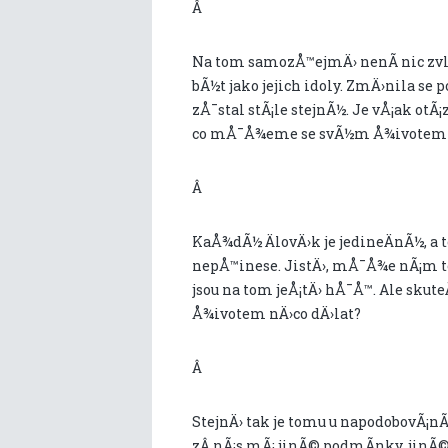
Â
Na tom samozÅ™ejmÄ› nenÃ­ nic zvlÃ
bÃ½t jako jejich idoly. ZmÄ›nila se 
zÅ¯stal stÃ¡le stejnÃ½. Je vÅ¡ak otÃ
co mÅ¯Å¾eme se svÃ½m Å¾ivotem u
Â
KaÅ¾dÃ½ ÄlovÄ›k je jedineÄnÃ½, a to
nepÅ™inese. JistÄ›, mÅ¯Å¾e nÃ¡m t
jsou na tom jeÅ¡tÄ› hÅ¯Å™. Ale skut
Å¾ivotem nÄ›co dÄ›lat?
Â
StejnÄ› tak je tomu u napodobovÃ¡n
zÂ nÃ¡s mÃ¡ jinÃ© podmÃ­nky, jinÃ©