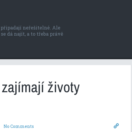
řipadají neřešitelné. Ale
se dá najít, a to třeba právě
 zajímají životy
No Comments