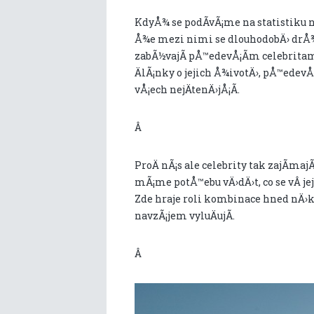
KdyÅ¾ se podÃ­vÃ¡me na statistiku n
Å¾e mezi nimi se dlouhodobÄ› drÅ¾
zabÃ½vajÃ­ pÅ™edevÅ¡Ã­m celebritam
ÄlÃ¡nky o jejich Å¾ivotÄ›, pÅ™ede
vÅ¡ech nejÄtenÄ›jÅ¡Ã­.
Â
ProÄ nÃ¡s ale celebrity tak zajÃ­ma
mÃ¡me potÅ™ebu vÄ›dÄ›t, co se vÂ j
Zde hraje roli kombinace hned nÄ›k
navzÃ¡jem vyluÄujÃ­.
Â