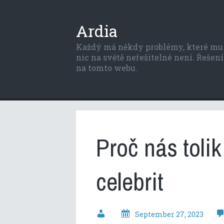
Ardia
Každý má někdy problémy, které mu p
nic na světě neřešitelné není. Řešení 
na tomto webu.
Proč nás tolik
celebrit
September 27, 2023