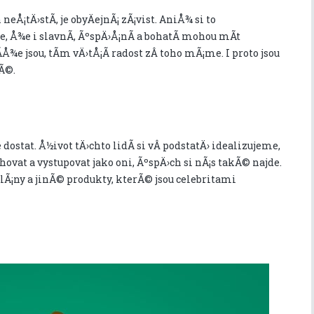
eÅ¡tÄ›stÃ­, je obyÄejnÃ¡ zÃ¡vist. AniÅ¾ si to
, Å¾e i slavnÃ­, ÃºspÄ›Å¡nÃ­ a bohatÃ­ mohou mÃ­t
Å¾e jsou, tÃ­m vÄ›tÅ¡Ã­ radost zÂ toho mÃ¡me. I proto jsou
Ã©.
ostat. Å½ivot tÄ›chto lidÃ­ si vÂ podstatÄ› idealizujeme,
vat a vystupovat jako oni, ÃºspÄ›ch si nÃ¡s takÃ© najde.
plÃ¡ny a jinÃ© produkty, kterÃ© jsou celebritami