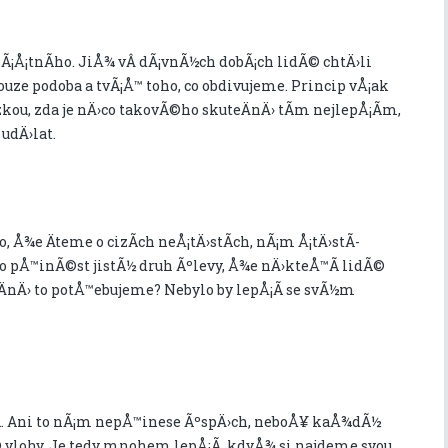
¡Å¡tnÃ­ho. JiÅ¾ vÂ dÃ¡vnÃ½ch dobÃ¡ch lidÃ© chtÄ›li
pouze podoba a tvÃ¡Å™ toho, co obdivujeme. Princip vÅ¡ak
¡zkou, zda je nÄ›co takovÃ©ho skuteÄnÄ› tÃ­m nejlepÅ¡Ã­m,
dÄ›lat.
, Å¾e Äteme o cizÃ­ch neÅ¡tÄ›stÃ­ch, nÃ¡m Å¡tÄ›stÃ­
o pÅ™inÃ©st jistÃ½ druh Ãºlevy, Å¾e nÄ›kteÅ™Ã­ lidÃ©
eÄnÄ› to potÅ™ebujeme? Nebylo by lepÅ¡Ã­ se svÃ½m
Ã­. Ani to nÃ¡m nepÅ™inese ÃºspÄ›ch, neboÅ¥ kaÅ¾dÃ½
 vlohy. Je tedy mnohem lepÅ¡Ã­, kdyÅ¾ si najdeme svou