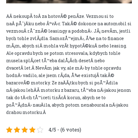
AÂ nekoupÃ­ toÂ za hotovÃ© penÃ­ze. Vezmou si to
naÂ pÅ¯jÄku nebo ÃºvÄ›r. TakÃ© dokonce na automobil si
vezmouÂ rÅ¯znÃ© leasingy a podobnÄ›. JÃ¡ nevÃ­m, jestli
bych tohle zvlÃ¡dla. SamozÅ™ejmÄ›, Å¾e na to finance
mÃ¡m, abych siÂ mohla vzÃ­t hypotÃ©kuÂ nebo leasing.
Ale opravdu bych se potom stresovala, kdybych tohle
musela splÃ¡cet tÅ™eba dalÅ¡Ã­ch desetÂ nebo
dvacetÂ let.Â NevÃ­m jak vy, ale mÄ› by tohle opravdu
hodnÄ› vadilo, ale jsem rÃ¡da, Å¾e existujÃ­ takÃ©
bazarovÃ© motorky. Ze zaÄÃ¡tku bych si poÅ™Ã­dila
nÄ›jakou lehÄÃ­ motorku z bazaru, tÅ™eba nÄ›jakou jenom
tak do tÄ›ch tÅ™iceti tisÃ­cÂ korun, abych se to
poÅ™Ã¡dnÄ› nauÄila, abych potom nenabourala nÄ›jakou
drahou motorku.Â
4/5 - (6 votes)