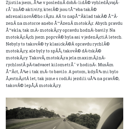
Zjistila jsem, Å¾e v poslednÃ­ dobÄ› lidÃ© vyhledÃ¡vajÃ­
rÅ¯znÃ© aktivity, kterÃ© jsou tÅ™eba takÃ©
adrenalinovÃ©ho rÃ¡zu. AÂ to napÅ™Ã­klad takÃ© Å™Ã­
zenÃ­ na motorce anebo Å™Ã­zenÃ­ motokÃ¡r. Abych pravdu
Å™ekla, tak mÄ› motokÃ¡ry opravdu hodnÄ› bavily. Na
motokÃ¡rÃ¡ch jsem poprvÃ© byla asi v jedenÃ¡ctiÂ letech.
Nebyly to takovÃ© ty klasickÃ©Â opravdu rychlÃ©
motokÃ¡ry, ale byly to spÃ­Å¡ takovÃ© dÄ›tskÃ©
motokÃ¡ry. TakovÃ¡ motokÃ¡ra jela maximÃ¡lnÄ›
rychlostÃ­ pÄ›tadvacet kilometrÅ¯ v hodinÄ›. MusÃ­m
Å™Ã­ct, Å¾e i tak mÄ› to bavilo. A potom, kdyÅ¾ mi bylo
Å¡estnÃ¡ctÂ let, tak jsme s rodiÄi jezdili uÅ¾ na pravÃ©,
takovÃ© lepÅ¡Ã­ motokÃ¡ry.