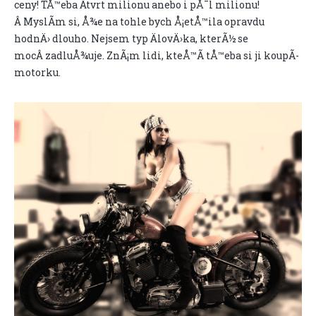
ceny! TÅ™eba Ätvrt milionu anebo i pÅ¯l milionu!
Â MyslÃ­m si, Å¾e na tohle bych Å¡etÅ™ila opravdu
hodnÄ› dlouho. Nejsem typ ÄlovÄ›ka, kterÃ½ se
mocÂ zadluÅ¾uje. ZnÃ¡m lidi, kteÅ™Ã­ tÅ™eba si ji koupÃ­
motorku.