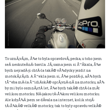
To uznÃ¡vÃ¡m, Å¾e to byla opravdovÃ¡ pecka, u toho jsem
seÂ neskuteÄnÄ› bavila. JÃ¡ sama jsem si Å™Ã­kala, Å¾e
bych nejradÄ›ji chtÄ›la takÃ© vÅ¾dycky jezdit na
motokÃ¡rÃ¡ch. A Å™ekla jsem si, Å¾e pozdÄ›ji, aÅ¾ bych
tÅ™eba mÄ›la Å™idiÄskÃ© oprÃ¡vnÄ›nÃ­ na motorku, aÅ¾
by mi bylo osmnÃ¡ctÂ let, Å¾e bych takÃ© chtÄ›la mÃ­t
velikou motorku. NÄ›jakou tÄ›Å¾kou velikou motorku.
Ale kdyÅ¾Â jsem se dÃ­vala na internet, kolik stojÃ­
tÄ›Å¾kÃ© velkÃ© motorky, tak to byly opravdu velkÃ©