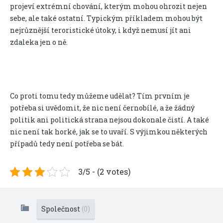
projeví extrémní chování, kterým mohou ohrozit nejen
sebe, ale také ostatní. Typickým příkladem mohou být
nejrůznější teroristické útoky, i když nemusí jít ani
zdaleka jen o ně.
Co proti tomu tedy můžeme udělat? Tím prvním je
potřeba si uvědomit, že nic není černobílé, a že žádný
politik ani politická strana nejsou dokonale čistí. A také
nic není tak horké, jak se to uvaří. S výjimkou některých
případů tedy není potřeba se bát.
3/5 - (2 votes)
Společnost
(0)