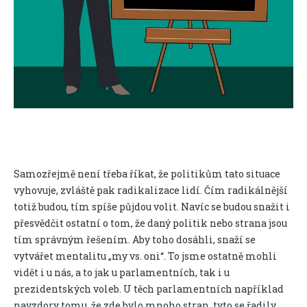
Samozřejmě není třeba říkat, že politikům tato situace
vyhovuje, zvláště pak radikalizace lidí. Čím radikálnější
totiž budou, tím spíše půjdou volit. Navíc se budou snažit i
přesvědčit ostatní o tom, že daný politik nebo strana jsou
tím správným řešením. Aby toho dosáhli, snaží se
vytvářet mentalitu „my vs. oni“. To jsme ostatně mohli
vidět i u nás, a to jak u parlamentních, tak i u
prezidentských voleb. U těch parlamentních například
navzdory tomu, že zde bylo mnoho stran, tyto se řadily