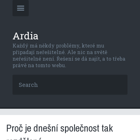
Ardia
Každý má někdy problémy, které mu
připadají neřešitelné. Ale nic na světě
neřešitelné není. Řešení se dá najít, a to třeba
právě na tomto webu.
Proč je dnešní společnost tak