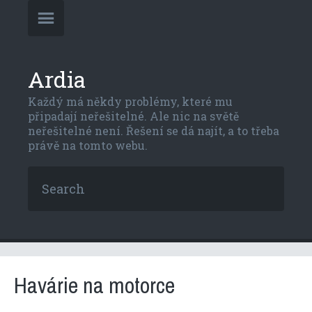
Ardia
Každý má někdy problémy, které mu
připadají neřešitelné. Ale nic na světě
neřešitelné není. Řešení se dá najít, a to třeba
právě na tomto webu.
Havárie na motorce