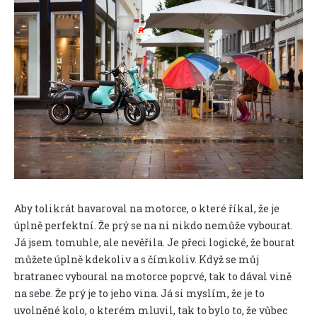
Aby tolikrát havaroval na motorce, o které říkal, že je
úplně perfektní. Že prý se na ni nikdo nemůže vybourat.
Já jsem tomuhle, ale nevěřila. Je přeci logické, že bourat
můžete úplně kdekoliv a s čímkoliv. Když se můj
bratranec vyboural na motorce poprvé, tak to dával vině
na sebe. Že prý je to jeho vina. Já si myslím, že je to
uvolněné kolo, o kterém mluvil, tak to bylo to, že vůbec