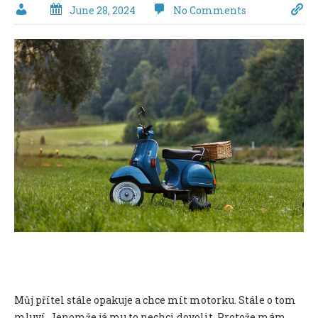
June 28, 2024
No Comments
Můj přítel stále opakuje a chce mít motorku. Stále o tom
mluví. Jenomže já mu to nechci dovolit. Protože mám