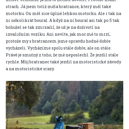
strach. Já jsem totiž měla bratrance, který měl také
motorku. On měl sice úplně lehkou motorku. Ale i tak na
ni několikrát boural. A když na ní boural asi tak po 5 tak
bohužel se tak zmrzačil, že už je na doživotí na
invalidním vozíku. Ani nevíte, jak moc mě to mrzí,
protože my s bratrancem jsme opravdu hodně dobře
vycházeli. Vycházíme spolu stále dobře, ale on stále.
Právě je smutný z toho, že mě neposlechl. Že jezdil stále
rychle. Můj bratranec také jezdil na motoristické závody
a na motoristické srazy.