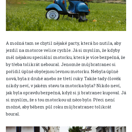
A možná tam se chytil nějaké party, která ho nutila, aby
jezdil na motorce velice rychle. Já si myslím, že kdyby
měl nějakou speciální motorku, která je více bezpečná, že
by třeba tolikrát neboural. Jenomže můj bratranec si
pořídil úplně obyčejnou levnou motorku. Nebyla úplně
nová, byla z druhé anebo ze třetí ruky. Takže tady člověk
nikdy neví, v jakém stavu ta motorka byla? Nikdo neví,
jak byla opravdu bezpečná, když si ji bratranec kupoval. Já
si myslím, že s tou motorkou už něco bylo. Přeci není
možné, aby během půl roku můj bratranec tolikrát
boural.