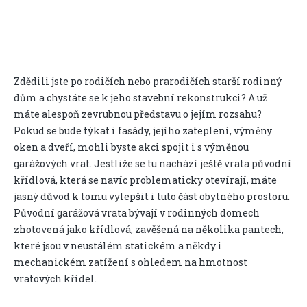
Zdědili jste po rodičích nebo prarodičích starší rodinný
dům a chystáte se k jeho stavební rekonstrukci? A už
máte alespoň zevrubnou představu o jejím rozsahu?
Pokud se bude týkat i fasády, jejího zateplení, výměny
oken a dveří, mohli byste akci spojit i s výměnou
garážových vrat. Jestliže se tu nachází ještě vrata původní
křídlová, která se navíc problematicky otevírají, máte
jasný důvod k tomu vylepšit i tuto část obytného prostoru.
Původní garážová vrata bývají v rodinných domech
zhotovená jako křídlová, zavěšená na několika pantech,
které jsou v neustálém statickém a někdy i
mechanickém zatížení s ohledem na hmotnost
vratových křídel.