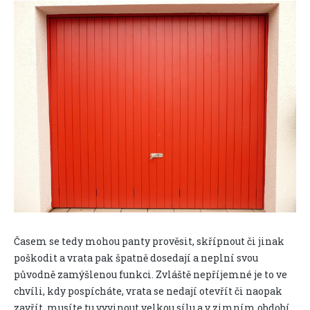
Časem se tedy mohou panty prověsit, skřípnout či jinak
poškodit a vrata pak špatně dosedají a neplní svou
původně zamýšlenou funkci. Zvláště nepříjemné je to ve
chvíli, kdy pospícháte, vrata se nedají otevřít či naopak
zavřít, musíte tu vyvinout velkou sílu a v zimním období