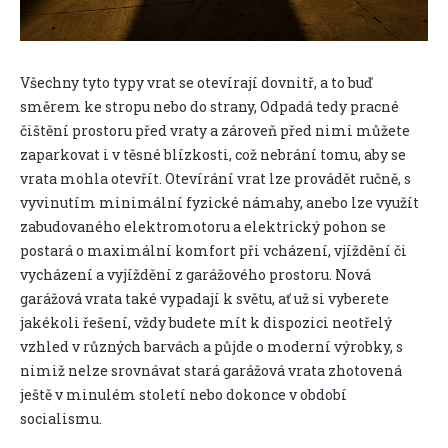
Všechny tyto typy vrat se otevírají dovnitř, a to buď
směrem ke stropu nebo do strany, Odpadá tedy pracné
čištění prostoru před vraty a zároveň před nimi můžete
zaparkovat i v těsné blízkosti, což nebrání tomu, aby se
vrata mohla otevřít.
Otevírání vrat lze provádět ručně, s
vyvinutím minimální fyzické námahy, anebo lze využít
zabudovaného elektromotoru a elektrický pohon se
postará o maximální komfort při vcházení, vjíždění či
vycházení a vyjíždění z garážového prostoru.
Nová
garážová vrata také vypadají k světu, ať už si vyberete
jakékoli řešení, vždy budete mít k dispozici neotřelý
vzhled v různých barvách a půjde o moderní výrobky, s
nimiž nelze srovnávat stará garážová vrata zhotovená
ještě v minulém století nebo dokonce v období
socialismu.