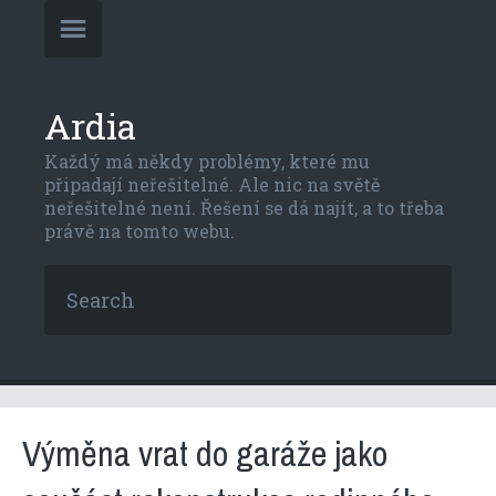
Ardia
Každý má někdy problémy, které mu
připadají neřešitelné. Ale nic na světě
neřešitelné není. Řešení se dá najít, a to třeba
právě na tomto webu.
Výměna vrat do garáže jako