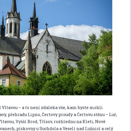
 Vltavou – a to není zdaleka vše, kam byste mohli
avy, přehradu Lipno, Čertovy proudy a Čertovu stěnu – Luč,
tavou, Vyšší Brod, Třísov, rozhlednu na Kleti, Nové
vanech, pískovny u Suchdola a Veselí nad Lužnicí a celý