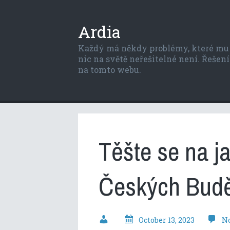
Ardia
Každý má někdy problémy, které mu p
nic na světě neřešitelné není. Řešení 
na tomto webu.
Těšte se na j
Českých Budě
October 13, 2023
N