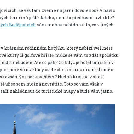
jovicích, že vás tam zveme na jarní dovolenou? A navíc
vých termínů ještě daleko, není to předčasné a zbrklé?
kých Budějovicích
vám mohou nabídnout to, co v jiných
te v krásném rodinném hotýlku, který nabízí wellness
sové kurty či golfové hřiště, může se vám to zdát zpočátku
 nudit nebudete. Ale co pak? Co když je hotel umístěn v
 jen samé široké lány oseté obilím, a na druhé straně o
 s rozsáhlým parkovištěm? Nudná krajina v okolí
ště už se sem možná nevrátíte. Toto se vám však v
tačí nahlédnout do turistické mapy a bude vám jasno.