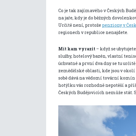
Co je tak zajímavého v Českých Budě
na jaře, kdy je do běžných dovolenko
Určitě není, protože
penziony v Čes
regionech v republice nenajdete.
Mít kam vyrazit
– když se ubytuje
služby, hotelový bazén, vlastní teni
úchvatné a první dva dny se tu určitě
zemědělské oblasti, kde jsou v okolí
sobě dává na vědomí tovární komín
hotýlku vás rozhodně nepotěší a pří
Českých Budějovicích nemůže stát. S