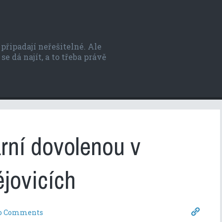
řipadají neřešitelné. Ale
se dá najít, a to třeba právě
arní dovolenou v
jovicích
o Comments