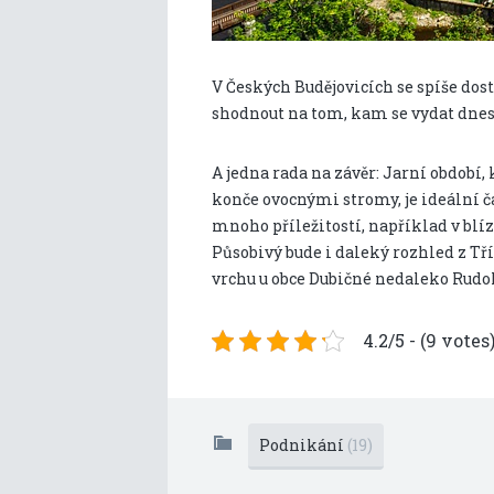
V Českých Budějovicích se spíše do
shodnout na tom, kam se vydat dnes, 
A jedna rada na závěr: Jarní období,
konče ovocnými stromy, je ideální ča
mnoho příležitostí, například v blíz
Působivý bude i daleký rozhled z Tř
vrchu u obce Dubičné nedaleko Rudol
4.2/5 - (9 votes
Podnikání
(19)