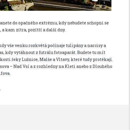
stanete do opačného extrému, kdy nebudete schopni se
a kam zítra, pozítří a další dny.
 kdy vše venku rozkvétá počínaje tulipány a narcisy a
s, kdy vytáhnout z futrálu fotoaparát. Budete tu mít
kosti řeky Lužnice, Malše a Vltavy, které tudy protékají.
ísova – Nad Vsí a z rozhledny na Kleti anebo z Dlouhého
fova.
)