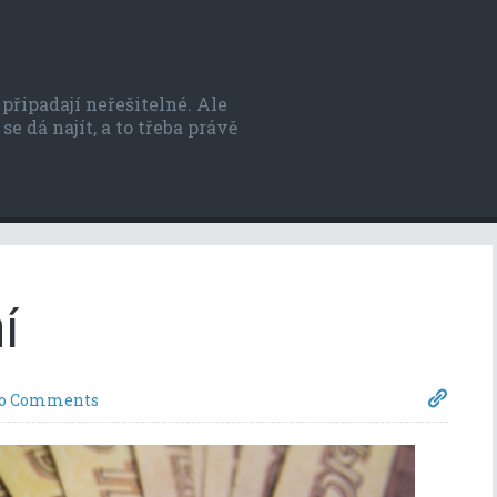
řipadají neřešitelné. Ale
se dá najít, a to třeba právě
í
o Comments