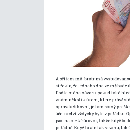
A přitom můj bratr má vystudovanou s
si řekla, že jednoho dne ze mě bude 
Podle mého názoru, pokud také hledá
znám několik firem, které právě sídlí
opravdu šikovní, je tam samý proškol
účetnictví vždycky bylo v pořádku. O
jsou na nízké úrovni, takže když bud
pořádně. Když to ale tak vezmu, tak