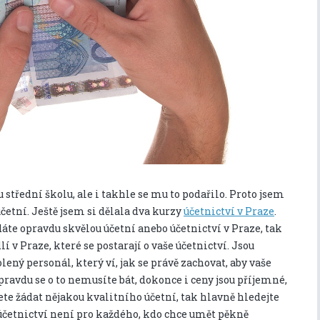
třední školu, ale i takhle se mu to podařilo. Proto jsem
účetní. Ještě jsem si dělala dva kurzy
účetnictví v Praze
.
te opravdu skvělou účetní anebo účetnictví v Praze, tak
 v Praze, které se postarají o vaše účetnictví. Jsou
ený personál, který ví, jak se právě zachovat, aby vaše
pravdu se o to nemusíte bát, dokonce i ceny jsou příjemné,
ete žádat nějakou kvalitního účetní, tak hlavně hledejte
 účetnictví není pro každého, kdo chce umět pěkně