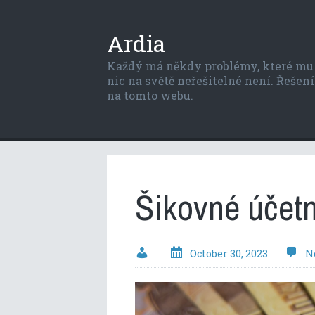
Ardia
Každý má někdy problémy, které mu p
nic na světě neřešitelné není. Řešení 
na tomto webu.
Šikovné účetn
October 30, 2023
N