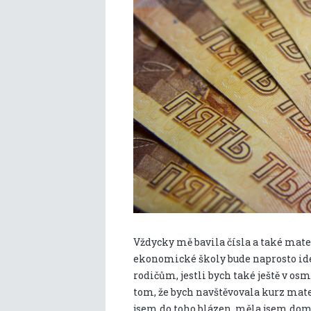
Vždycky mě bavila čísla a také mate
ekonomické školy bude naprosto ide
rodičům, jestli bych také ještě v os
tom, že bych navštěvovala kurz mate
jsem do toho blázen, měla jsem doma