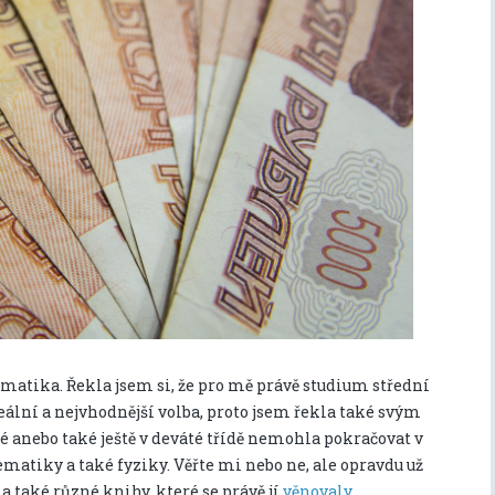
matika. Řekla jsem si, že pro mě právě studium střední
ální a nejvhodnější volba, proto jsem řekla také svým
mé anebo také ještě v deváté třídě nemohla pokračovat v
matiky a také fyziky. Věřte mi nebo ne, ale opravdu už
 také různé knihy, které se právě jí
věnovaly