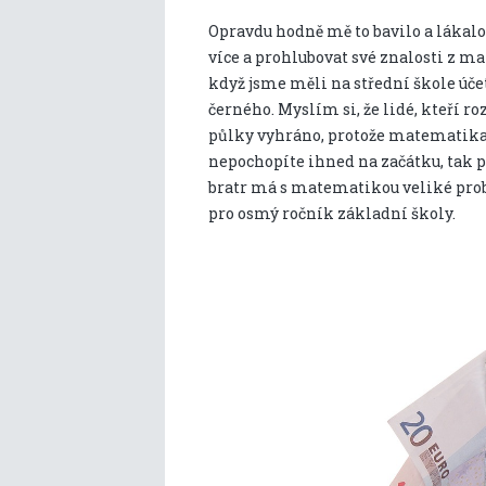
Opravdu hodně mě to bavilo a lákalo 
více a prohlubovat své znalosti z m
když jsme měli na střední škole účetn
černého. Myslím si, že lidé, kteří 
půlky vyhráno, protože matematika j
nepochopíte ihned na začátku, tak 
bratr má s matematikou veliké prob
pro osmý ročník základní školy.