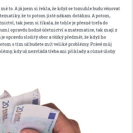
mě to. A já jsem si řekla, že když se tomuhle budu věnovat
atematiky, že to potom jistě někam dotáhnu. A potom,
ictví, tak jsem si říkala, že tohle je přesně trefa do
rozumí opravdu hodně účetnictví a matematice, tak mají z
e opravdu složitý obor a těžký předmět, že když ho
potom s tím už budete mít veliké problémy. Právě můj
lémy, kdy už nezvládá třeba ani příklady a různé úlohy