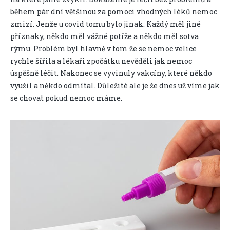
během pár dní většinou za pomoci vhodných léků nemoc
zmizí. Jenže u covid tomu bylo jinak. Každý měl jiné
příznaky, někdo měl vážné potíže a někdo měl sotva
rýmu. Problém byl hlavně v tom že se nemoc velice
rychle šířila a lékaři zpočátku nevěděli jak nemoc
úspěšně léčit. Nakonec se vyvinuly vakcíny, které někdo
využil a někdo odmítal. Důležité ale je že dnes už víme jak
se chovat pokud nemoc máme.