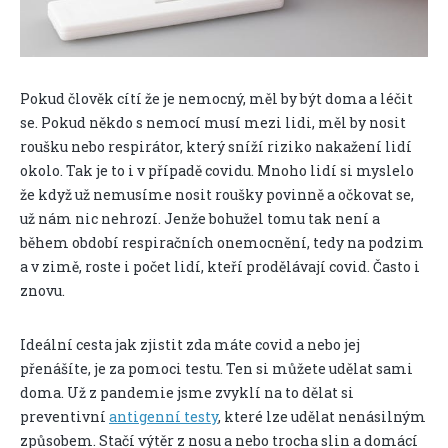
Pokud člověk cítí že je nemocný, měl by být doma a léčit
se. Pokud někdo s nemocí musí mezi lidi, měl by nosit
roušku nebo respirátor, který sníží riziko nakažení lidí
okolo. Tak je to i v případě covidu. Mnoho lidí si myslelo
že když už nemusíme nosit roušky povinně a očkovat se,
už nám nic nehrozí. Jenže bohužel tomu tak není a
během období respiračních onemocnění, tedy na podzim
a v zimě, roste i počet lidí, kteří prodělávají covid. Často i
znovu.
Ideální cesta jak zjistit zda máte covid a nebo jej
přenášíte, je za pomoci testu. Ten si můžete udělat sami
doma. Už z pandemie jsme zvyklí na to dělat si
preventivní
antigenní testy
, které lze udělat nenásilným
způsobem. Stačí výtěr z nosu a nebo trocha slin a domácí