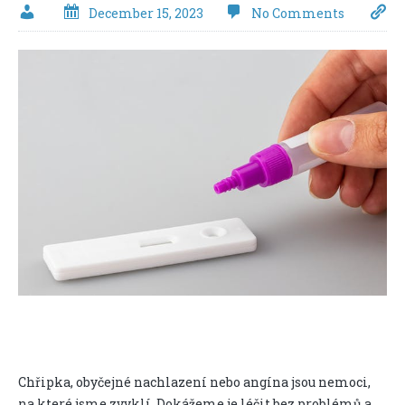
December 15, 2023
No Comments
Chřipka, obyčejné nachlazení nebo angína jsou nemoci,
na které jsme zvyklí. Dokážeme je léčit bez problémů a