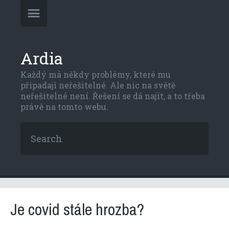
Ardia
Každý má někdy problémy, které mu
připadají neřešitelné. Ale nic na světě
neřešitelné není. Řešení se dá najít, a to třeba
právě na tomto webu.
Je covid stále hrozba?