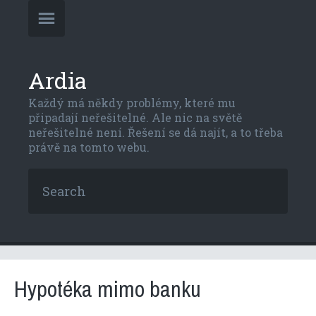
Ardia
Každý má někdy problémy, které mu
připadají neřešitelné. Ale nic na světě
neřešitelné není. Řešení se dá najít, a to třeba
právě na tomto webu.
Hypotéka mimo banku