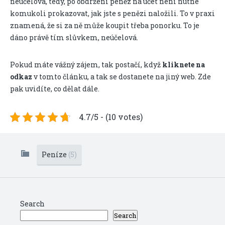
neúčelová, tedy, po obdržení peněz na účet není nutné
komukoli prokazovat, jak jste s penězi naložili. To v praxi
znamená, že si za ně může koupit třeba ponorku. To je
dáno právě tím slůvkem, neúčelová.
Pokud máte vážný zájem, tak postačí, když
kliknete na
odkaz
v tomto článku, a tak se dostanete na jiný web. Zde
pak uvidíte, co dělat dále.
4.7/5 - (10 votes)
Peníze
(5)
Search
Search