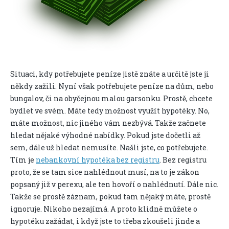
Situaci, kdy potřebujete peníze jistě znáte a určitě jste ji
někdy zažili. Nyní však potřebujete peníze na dům, nebo
bungalov, či na obyčejnou malou garsonku. Prostě, chcete
bydlet ve svém. Máte tedy možnost využít hypotéky. No,
máte možnost, nic jiného vám nezbývá. Takže začnete
hledat nějaké výhodné nabídky. Pokud jste dočetli až
sem, dále už hledat nemusíte. Našli jste, co potřebujete.
Tím je
nebankovní hypotéka bez registru
. Bez registru
proto, že se tam sice nahlédnout musí, na to je zákon
popsaný již v perexu, ale ten hovoří o nahlédnutí. Dále nic.
Takže se prostě záznam, pokud tam nějaký máte, prostě
ignoruje. Nikoho nezajímá. A proto klidně můžete o
hypotéku zažádat, i když jste to třeba zkoušeli jinde a