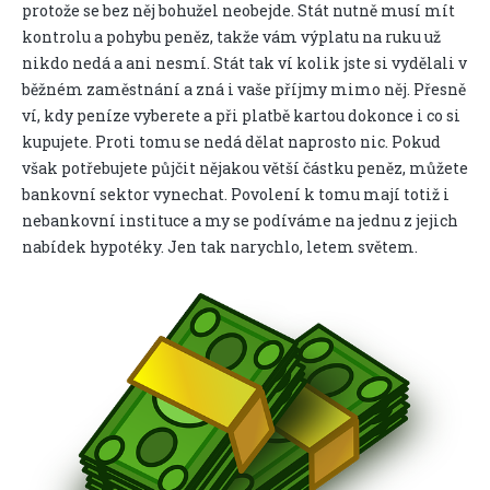
protože se bez něj bohužel neobejde. Stát nutně musí mít
kontrolu a pohybu peněz, takže vám výplatu na ruku už
nikdo nedá a ani nesmí. Stát tak ví kolik jste si vydělali v
běžném zaměstnání a zná i vaše příjmy mimo něj. Přesně
ví, kdy peníze vyberete a při platbě kartou dokonce i co si
kupujete. Proti tomu se nedá dělat naprosto nic. Pokud
však potřebujete půjčit nějakou větší částku peněz, můžete
bankovní sektor vynechat. Povolení k tomu mají totiž i
nebankovní instituce a my se podíváme na jednu z jejich
nabídek hypotéky. Jen tak narychlo, letem světem.