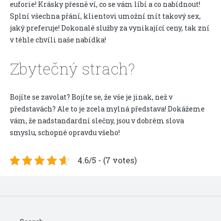
euforie! Krásky přesně ví, co se vám líbí a co nabídnout!
Splní všechna přání, klientovi umožní mít takový sex,
jaký preferuje! Dokonalé služby za vynikající ceny, tak zní
v téhle chvíli naše nabídka!
Zbytečný strach?
Bojíte se zavolat? Bojíte se, že vše je jinak, než v
představách? Ale to je zcela mylná představa! Dokážeme
vám, že nadstandardní slečny, jsou v dobrém slova
smyslu, schopné opravdu všeho!
4.6/5 - (7 votes)