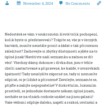
November 4, 2024
No Comments
Nedostává se vám v soukromém životě tolik pochopení,
kolik byste si představovali? Trápíte se, vše je v černých
barvách, musíte neustále prosit a žádat o tak přirozenou
záležitost? Zachovejte si zbytky důstojnosti a jděte na to
úplně jinak! Navštivte naší seznamku a začnou se dít
věci! Všechny dámy, dokonce i
dívka dne
, jsou v téhle
chvíli nastartované a připravené, ke každé, v uvozovkách
špatnosti! Tady neuslyšíte záporné ne, tady si nemusíte
odpírat, co je lidské a přirozené! Zavolejte, seznamte se,
přijďte a zažijte nepopsatelné! V diskrétním, luxusním
prostředí, se jednoduše dostanete někam úplně jinam,
necháte se na vlnách rozkoše unášet na jinou galaxii!
Vaše vědomí odpluje daleko, napětí a rozkoš, uvolnění a