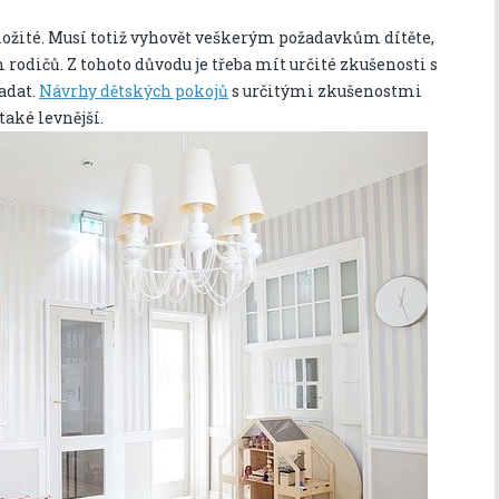
ložité. Musí totiž vyhovět veškerým požadavkům dítěte,
odičů. Z tohoto důvodu je třeba mít určité zkušenosti s
adat.
Návrhy dětských pokojů
s určitými zkušenostmi
také levnější.