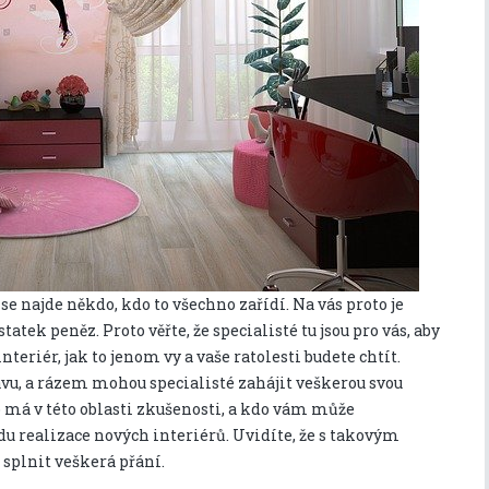
se najde někdo, kdo to všechno zařídí. Na vás proto je
atek peněz. Proto věřte, že specialisté tu jsou pro vás, aby
eriér, jak to jenom vy a vaše ratolesti budete chtít.
vu, a rázem mohou specialisté zahájit veškerou svou
o má v této oblasti zkušenosti, a kdo vám může
du realizace nových interiérů. Uvidíte, že s takovým
 splnit veškerá přání.