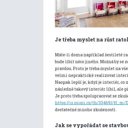
Je třeba myslet na růst rato
Máte-li doma například šestileté rat
bude líbit něco jiného. Možná by se 
pravdou. Proto je třeba myslet na v
velmi nepraktické realizovat interi
Naopak lepší je, když je interiér, co
následně takový interiér líbil, ale 
Je proto třeba spolupracovat se zk
https://is.muni.cz/th/334691/ff_m/
dostatečně mnoho zkušeností.
Jak se vypořádat se stavbo