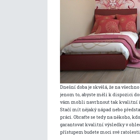
Dnešní doba je skvělá, že na všechno 
jenom to, abyste měli k dispozici dost
vám mohli navrhnout tak kvalitní int
Stačí mít nějaký nápad nebo předsta
práci. Obraťte se tedy na někoho, kd
garantovat kvalitní výsledky v ohle
přístupem budete moci své ratolesti