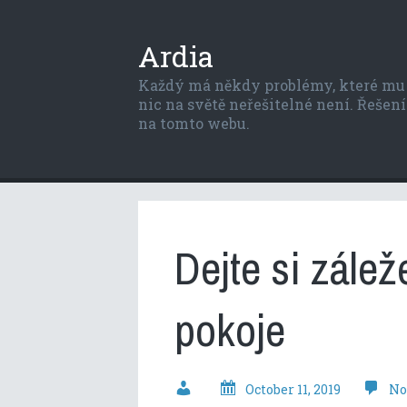
Ardia
Každý má někdy problémy, které mu p
nic na světě neřešitelné není. Řešení 
na tomto webu.
Dejte si zále
pokoje
October 11, 2019
No