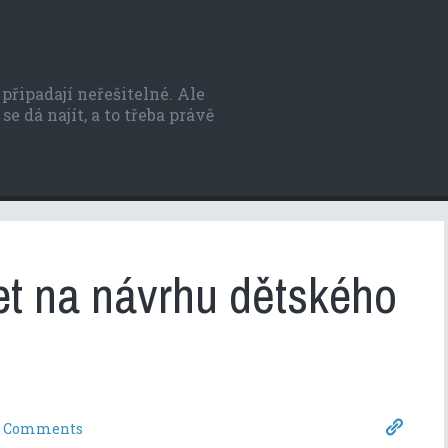
řipadají neřešitelné. Ale
se dá najít, a to třeba právě
žet na návrhu dětského
 Comments