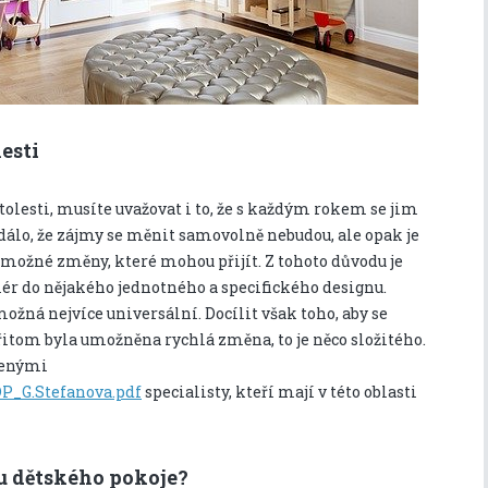
lesti
olesti, musíte uvažovat i to, že s každým rokem se jim
zdálo, že zájmy se měnit samovolně nebudou, ale opak je
šemožné změny, které mohou přijít. Z tohoto důvodu je
ér do nějakého jednotného a specifického designu.
 možná nejvíce universální. Docílit však toho, aby se
přitom byla umožněna rychlá změna, to je něco složitého.
ušenými
DP_G.Stefanova.pdf
specialisty, kteří mají v této oblasti
u dětského pokoje?