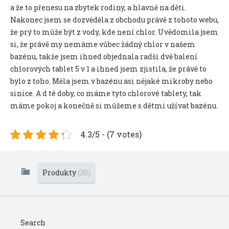
a že to přenesu na zbytek rodiny, a hlavně na děti.
Nakonec jsem se dozvěděla z obchodu právě z tohoto webu,
že prý to může být z vody, kde není chlor. Uvědomila jsem
si, že právě my nemáme vůbec žádný chlor v našem
bazénu, takže jsem ihned objednala radši dvě balení
chlorových tablet 5 v 1 a ihned jsem zjistila, že právě to
bylo z toho. Měla jsem v bazénu asi nějaké mikroby nebo
sinice. A d té doby, co máme tyto chlorové tablety, tak
máme pokoj a konečně si můžeme s dětmi užívat bazénu.
4.3/5 - (7 votes)
Produkty
(30)
Search