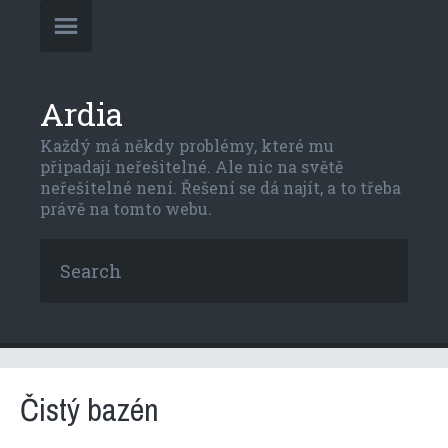
Ardia
Každý má někdy problémy, které mu
připadají neřešitelné. Ale nic na světě
neřešitelné není. Řešení se dá najít, a to třeba
právě na tomto webu.
Čistý bazén