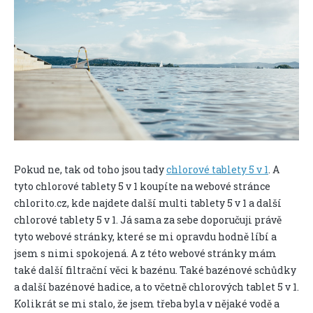
Pokud ne, tak od toho jsou tady
chlorové tablety 5 v 1
. A
tyto chlorové tablety 5 v 1 koupíte na webové stránce
chlorito.cz, kde najdete další multi tablety 5 v 1 a další
chlorové tablety 5 v 1. Já sama za sebe doporučuji právě
tyto webové stránky, které se mi opravdu hodně líbí a
jsem s nimi spokojená. A z této webové stránky mám
také další filtrační věci k bazénu. Také bazénové schůdky
a další bazénové hadice, a to včetně chlorových tablet 5 v 1.
Kolikrát se mi stalo, že jsem třeba byla v nějaké vodě a