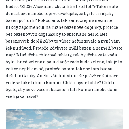
hadice/S12367/seznam-zbozi.html ze:11pt;”>
Také máte
doma bazén anebo teprve uvažujete, že byste si nějaký
bazén pořídili? Pokud ano, tak samozřejmě nesmíte
nikdy zapomenout na různé bazénové doplňky, protože
bez bazénových doplňků by to absolutně nešlo. Bez
bazénových doplňků by to vůbec nefungovalo a nyní vám
řeknu důvod. Protože kdybyste měli bazén a neměli byste
například třeba chlorové tablety, tak by třeba vaše voda
byla ihned zelená a pokud vaše voda bude zelená, tak je to
velice nepříjemné, protože potom také se tam budou
držet mikroby. Anebo všichni víme, že právě ve špinavé
vodě se také líhnou komáři. Chtěli byste tohle? Chtěli
byste, aby se ve vašem bazénu lítali komáři anebo další
všelijaká havěť?