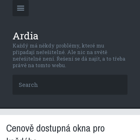
Ardia
Každý má někdy problémy, které mu
připadají neřešitelné. Ale nic na světě
neřešitelné není. Řešení se dá najít, a to třeba
právě na tomto webu.
Cenově dostupná okna pro